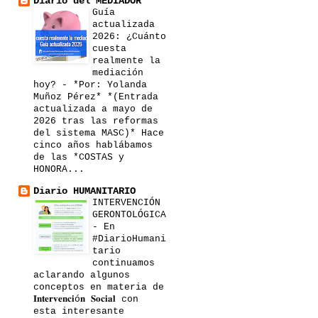
Diario del MEDIADOR
Guía
actualizada
2026: ¿Cuánto
cuesta
realmente la
mediación
hoy?
-
*Por: Yolanda
Muñoz Pérez* *(Entrada
actualizada a mayo de
2026 tras las reformas
del sistema MASC)* Hace
cinco años hablábamos
de las *COSTAS y
HONORA...
Diario HUMANITARIO
INTERVENCIÓN
GERONTOLÓGICA
-
En
#DiarioHumani
tario
continuamos
aclarando algunos
conceptos en materia de
𝐈𝐧𝐭𝐞𝐫𝐯𝐞𝐧𝐜𝐢ó𝐧 𝐒𝐨𝐜𝐢𝐚𝐥 con
esta interesante