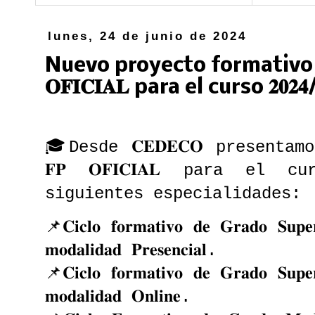
lunes, 24 de junio de 2024
Nuevo proyecto formativo:
𝐎𝐅𝐈𝐂𝐈𝐀𝐋 para el curso 𝟐𝟎𝟐𝟒/
🎓Desde 𝐂𝐄𝐃𝐄𝐂𝐎 present
𝐅𝐏 𝐎𝐅𝐈𝐂𝐈𝐀𝐋 para el curs
siguientes especialidades:
📌𝐂𝐢𝐜𝐥𝐨 𝐟𝐨𝐫𝐦𝐚𝐭𝐢𝐯𝐨 𝐝𝐞 𝐆𝐫𝐚𝐝𝐨 𝐒𝐮𝐩𝐞𝐫
𝐦𝐨𝐝𝐚𝐥𝐢𝐝𝐚𝐝 𝐏𝐫𝐞𝐬𝐞𝐧𝐜𝐢𝐚𝐥.
📌𝐂𝐢𝐜𝐥𝐨 𝐟𝐨𝐫𝐦𝐚𝐭𝐢𝐯𝐨 𝐝𝐞 𝐆𝐫𝐚𝐝𝐨 𝐒𝐮𝐩𝐞𝐫
𝐦𝐨𝐝𝐚𝐥𝐢𝐝𝐚𝐝 𝐎𝐧𝐥𝐢𝐧𝐞.