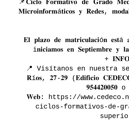
📌𝐂𝐢𝐜𝐥𝐨 𝐅𝐨𝐫𝐦𝐚𝐭𝐢𝐯𝐨 𝐝𝐞 𝐆𝐫𝐚𝐝𝐨 𝐌𝐞𝐝
𝐌𝐢𝐜𝐫𝐨𝐢𝐧𝐟𝐨𝐫𝐦á𝐭𝐢𝐜𝐨𝐬 𝐲 𝐑𝐞𝐝𝐞𝐬, 𝐦𝐨𝐝𝐚
𝐄𝐥 𝐩𝐥𝐚𝐳𝐨 𝐝𝐞 𝐦𝐚𝐭𝐫𝐢𝐜𝐮𝐥𝐚𝐜𝐢ó𝐧 𝐞𝐬𝐭á 
i𝐧𝐢𝐜𝐢𝐚𝐦𝐨𝐬 𝐞𝐧 𝐒𝐞𝐩𝐭𝐢𝐞𝐦𝐛𝐫𝐞 𝐲 𝐥𝐚
+ 𝐈𝐍𝐅
📍 Visítanos en nuestra sede de 
𝐑í𝐨𝐬, 𝟐𝟕-𝟐𝟗 (𝐄𝐝𝐢𝐟𝐢𝐜𝐢𝐨 𝐂
𝟗𝟓𝟒𝟒𝟐𝟎𝟎𝟓
𝐖𝐞𝐛: https://www.cedeco
ciclos-formativos-de-gr
superio