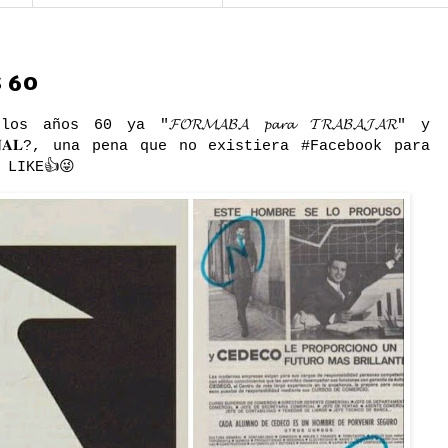
s 60
 años 60 ya "𝓕𝓞𝓡𝓜𝓐𝓑𝓐 𝓹𝓪𝓻𝓪 𝓣𝓡𝓐𝓑𝓐𝓙𝓐𝓡" y
𝐈𝐍𝐀𝐋?, una pena que no existiera #Facebook para
 LIKE👍😜