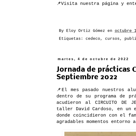
📌Visita nuestra página y ent
By
Eloy Ortiz Gómez
en
octubre 
Etiquetas:
cedeco
,
cursos
,
publ
martes, 4 de octubre de 2022
Jornada de prácticas 𝐂𝐮𝐫𝐬𝐨 𝐝𝐞
Septiembre 2022
📌El mes pasado nuestros alumnos del 𝐂𝐮
dentro de su programa de prá
acudieron al CIRCUITO DE J
taller David Cardoso, en un 
donde coincidieron con el fa
agradables momentos entorno a