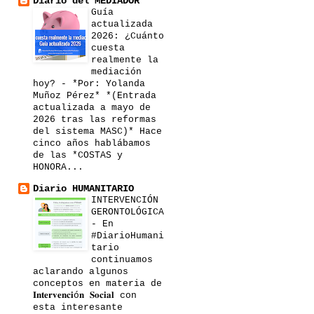
Diario del MEDIADOR
Guía
actualizada
2026: ¿Cuánto
cuesta
realmente la
mediación
hoy?
-
*Por: Yolanda
Muñoz Pérez* *(Entrada
actualizada a mayo de
2026 tras las reformas
del sistema MASC)* Hace
cinco años hablábamos
de las *COSTAS y
HONORA...
Diario HUMANITARIO
INTERVENCIÓN
GERONTOLÓGICA
-
En
#DiarioHumani
tario
continuamos
aclarando algunos
conceptos en materia de
𝐈𝐧𝐭𝐞𝐫𝐯𝐞𝐧𝐜𝐢ó𝐧 𝐒𝐨𝐜𝐢𝐚𝐥 con
esta interesante