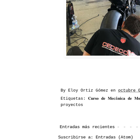
By
Eloy Ortiz Gómez
en
octubre 
Etiquetas:
𝐂𝐮𝐫𝐬𝐨 𝐝𝐞 𝐌𝐞𝐜á𝐧𝐢𝐜𝐚 𝐝𝐞 𝐌𝐨
proyectos
Entradas más recientes
Suscribirse a:
Entradas (Atom)