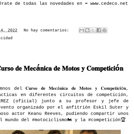
érate de todas las novedades en ➡️ www.cedeco.net
14, 2022
No hay comentarios:
icidad
 𝐌𝐞𝐜á𝐧𝐢𝐜𝐚 𝐝𝐞 𝐌𝐨𝐭𝐨𝐬 𝐲 𝐂𝐨𝐦𝐩𝐞𝐭𝐢𝐜𝐢ó𝐧
𝐫𝐬𝐨 𝐝𝐞 𝐌𝐞𝐜á𝐧𝐢𝐜𝐚 𝐝𝐞 𝐌𝐨𝐭𝐨𝐬 𝐲 𝐂𝐨𝐦𝐩𝐞𝐭𝐢𝐜𝐢ó𝐧,
cticas en diferentes circuitos de competición,
EREZ (oficial) junto a su profesor y jefe de
evento organizado por el anfitrión Eskil Suter y
moso actor Keanu Reeves, pudiendo compartir unos
l mundo del #motociclismo🏍 y la #competición🏆