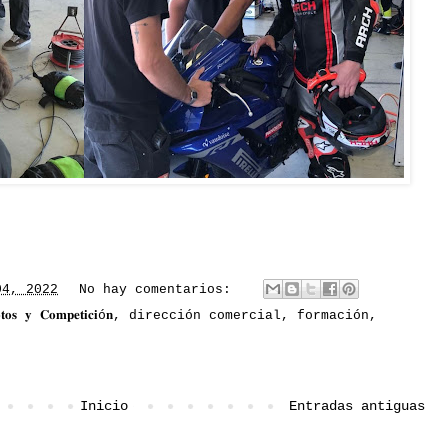
04, 2022
No hay comentarios:
𝐨𝐬 𝐲 𝐂𝐨𝐦𝐩𝐞𝐭𝐢𝐜𝐢ó𝐧
,
dirección comercial
,
formación
,
Inicio
Entradas antiguas