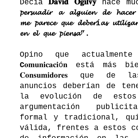
Decía
𝐃𝐚𝐯𝐢𝐝 𝐎𝐠𝐢𝐥𝐯𝐲
hace mu
𝓹𝓮𝓻𝓼𝓾𝓪𝓭𝓲𝓻 𝓪 𝓪𝓵𝓰𝓾𝓲𝓮𝓷 𝓭𝓮 𝓱𝓪𝓬
𝓶𝓮 𝓹𝓪𝓻𝓮𝓬𝓮 𝓺𝓾𝓮 𝓭𝓮𝓫𝓮𝓻í𝓪𝓼 𝓾𝓽𝓲𝓵𝓲𝔃𝓪
𝓮𝓷 𝓮𝓵 𝓺𝓾𝓮 𝓹𝓲𝓮𝓷𝓼𝓪”.
Opino que actualmen
C
𝐨𝐦𝐮𝐧𝐢𝐜𝐚𝐜𝐢ó𝐧 está 
𝐂𝐨𝐧𝐬𝐮𝐦𝐢𝐝𝐨𝐫𝐞𝐬 que de 
anuncios deberían de ten
la evolución de estos
argumentación publicit
formal y tradicional, qu
válida, frentes a estos c