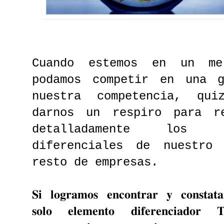
Cuando estemos en un me
podamos competir en una 
nuestra competencia, qu
darnos un respiro para r
detalladamente los p
diferenciales de nuestro
resto de empresas.
𝐒𝐢 𝐥𝐨𝐠𝐫𝐚𝐦𝐨𝐬 𝐞𝐧𝐜𝐨𝐧𝐭𝐫𝐚𝐫 𝐲 𝐜𝐨𝐧𝐬𝐭𝐚𝐭
𝐬𝐨𝐥𝐨 𝐞𝐥𝐞𝐦𝐞𝐧𝐭𝐨 𝐝𝐢𝐟𝐞𝐫𝐞𝐧𝐜𝐢𝐚𝐝𝐨𝐫