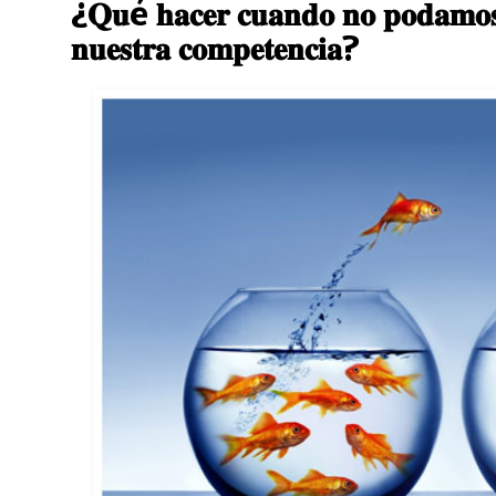
¿𝐐𝐮é 𝐡𝐚𝐜𝐞𝐫 𝐜𝐮𝐚𝐧𝐝𝐨 𝐧𝐨 𝐩𝐨𝐝𝐚𝐦𝐨𝐬 
𝐧𝐮𝐞𝐬𝐭𝐫𝐚 𝐜𝐨𝐦𝐩𝐞𝐭𝐞𝐧𝐜𝐢𝐚?