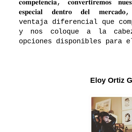
𝐜𝐨𝐦𝐩𝐞𝐭𝐞𝐧𝐜𝐢𝐚, 𝐜𝐨𝐧𝐯𝐞𝐫𝐭𝐢𝐫𝐞𝐦𝐨𝐬 𝐧𝐮
𝐞𝐬𝐩𝐞𝐜𝐢𝐚𝐥 𝐝𝐞𝐧𝐭𝐫𝐨 𝐝𝐞𝐥 𝐦
ventaja diferencial que com
y nos coloque a la cabe
opciones disponibles para e
Eloy Ortiz