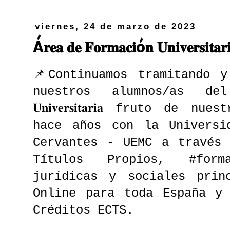
viernes, 24 de marzo de 2023
Á𝐫𝐞𝐚 𝐝𝐞 𝐅𝐨𝐫𝐦𝐚𝐜𝐢ó𝐧 𝐔𝐧𝐢𝐯𝐞𝐫𝐬𝐢𝐭𝐚𝐫
📌Continuamos tramitando y
nuestros alumnos/as del Á𝐫𝐞
𝐔𝐧𝐢𝐯𝐞𝐫𝐬𝐢𝐭𝐚𝐫𝐢𝐚 fruto d
hace años con la Universi
Cervantes - UEMC a través 
Títulos Propios, #form
jurídicas y sociales princ
Online para toda España y 
Créditos ECTS.