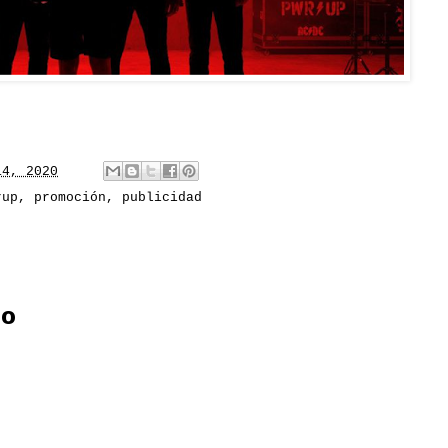
14, 2020
rup
,
promoción
,
publicidad
io