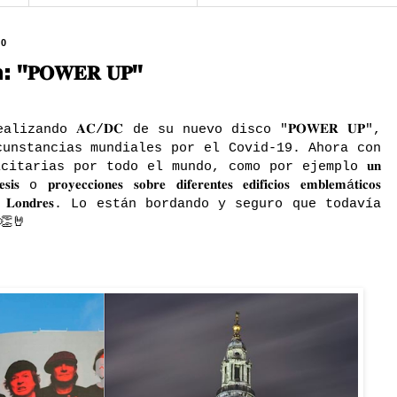
20
𝐎𝐖𝐄𝐑 𝐔𝐏"
izando 𝐀𝐂/𝐃𝐂 de su nuevo disco "𝐏𝐎𝐖𝐄𝐑 𝐔𝐏",
cunstancias mundiales por el Covid-19. Ahora con
citarias por todo el mundo, como por ejemplo 𝐮𝐧
𝐬 o 𝐩𝐫𝐨𝐲𝐞𝐜𝐜𝐢𝐨𝐧𝐞𝐬 𝐬𝐨𝐛𝐫𝐞 𝐝𝐢𝐟𝐞𝐫𝐞𝐧𝐭𝐞𝐬 𝐞𝐝𝐢𝐟𝐢𝐜𝐢𝐨𝐬 𝐞𝐦𝐛𝐥𝐞𝐦á𝐭𝐢𝐜𝐨𝐬
 𝐏𝐚𝐛𝐥𝐨 𝐞𝐧 𝐋𝐨𝐧𝐝𝐫𝐞𝐬. Lo están bordando y seguro que todavía
👏🤘