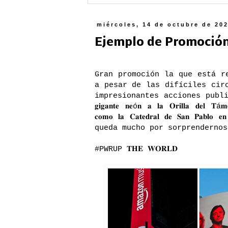
miércoles, 14 de octubre de 20
Ejemplo de Promoción: "
Gran promoción la que está real
a pesar de las difíciles cir
impresionantes acciones publi
𝐠𝐢𝐠𝐚𝐧𝐭𝐞 𝐧𝐞ó𝐧 𝐚 𝐥𝐚 𝐎𝐫𝐢𝐥𝐥𝐚 𝐝𝐞𝐥 𝐓á𝐦𝐞𝐬𝐢
𝐜𝐨𝐦𝐨 𝐥𝐚 𝐂𝐚𝐭𝐞𝐝𝐫𝐚𝐥 𝐝𝐞 𝐒𝐚𝐧
queda mucho por sorprendernos
#PWRUP
𝐓𝐇𝐄 𝐖𝐎𝐑𝐋𝐃